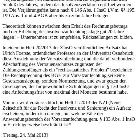
Schluß des Jahres, in dem das Insolvenzverfahren eröffnet worden
ist. Die Verjährungsfrist kann nach § 146 Abs. 1 InsO i.V.m. §§ 195,
199 Abs. 1 und 4 BGB aber bis zu zehn Jahre betragen.
Theoretisch können zwischen dem Erhalt des Rechnungsbetrags
und der Erhebung der Insolvenzanfechtungsklage gut 20 Jahre
liegen! – Unternehmen ist zu empfehlen, Rückstellungen zu bilden.
In einem in Heft 20/2013 der ZInsO veröffentlichten Aufsatz hat
Ulrich Foerste, ordentlicher Professor an der Universität Osnabrück,
diese Ausdehnung der Vorsatzanfechtung und die damit verbundene
Abschaffung des Vertrauensschutzes zugunsten der
Zahlungsempfänger als ein “rechtsstaatliches Problem” bezeichnet:
Die Rechtsprechung des BGH zur Vorsatzanfechtung sei keine
Gesetzesauslegung, sondern Normsetzung, und zwar gegen den
Gesetzgeber, der für gewöhnliche Schuldtilgungen in § 130 InsO
eine Anfechtungsfrist von maximal drei Monaten bestimmt habe.
Von mir wird voraussichtlich in Heft 11/2013 der NZI (Neue
Zeitschrift für das Recht der Insolvenz und Sanierung) ein Aufsatz
erscheinen, in dem ich darlege, auf welche Fälle der
Anwendungsbereich der Vorsatzanfechtung gem. § 133 Abs. 1 InsO
m.E. richtigerweise beschränkt ist.*
[Freitag, 24. Mai 2013]