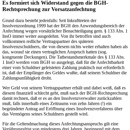
Es formiert sich Widerstand gegen die BGH-
Rechtsprechung zur Vorsatzanfechtung
Grund dazu besteht jedenfalls: Seit Inkrafttreten der
Insolvenzordnung 1999 hat der BGH den Anwendungsbereich der
Anfechtung wegen vorsätzlicher Benachteiligung gem. § 133 Abs. 1
InsO immer weiter ausgedehnt. Von ihr betroffen sind auch
vollkommen redliche Vertragspartner des späteren
Insolvenzschuldners, die von diesem nichts weiter erhalten haben als
das, worauf sie einen vertraglichen Anspruch hatten (sog.
kongruente Deckungen). Die Tatbestandsmerkmale des § 133 Abs.
1 InsO werden vom BGH so ausgelegt, daß für die Anfechtbarkeit
einer vom Schuldner geleisteten Zahlung praktisch nur erforderlich
ist, daß der Empfänger des Geldes wußte, daß seinem Schuldner die
Zahlungsunfähigkeit droht.
Wer Geld von seinem Vertragspartner erhält und dabei weiß, daß es
diesem finanziell schlecht geht, muß nach der BGH-Rechtsprechung
damit rechnen, daß er es an den Insolvenzverwalter zurückzahlen
muß, falls innerhalb eines Zeitraums von zehn Jahren (!) ein
begründeter Antrag auf Eröffnung eines Insolvenzverfahrens über
das Vermögens seines Schuldners gestellt wird.
Für die Geltendmachung dieses Anfechtungsanspruchs gilt eine
Verjährungsfrist von mindestens drei Jahren, beginnend mit dem