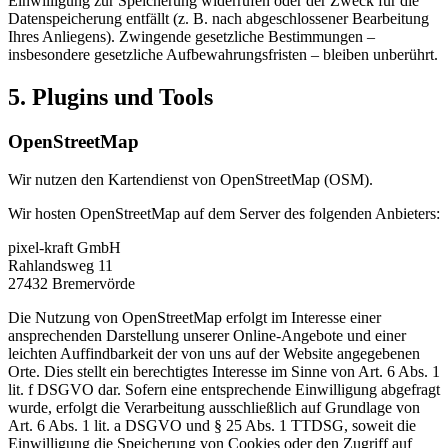
Einwilligung zur Speicherung widerrufen oder der Zweck für die
Datenspeicherung entfällt (z. B. nach abgeschlossener Bearbeitung
Ihres Anliegens). Zwingende gesetzliche Bestimmungen –
insbesondere gesetzliche Aufbewahrungsfristen – bleiben unberührt.
5. Plugins und Tools
OpenStreetMap
Wir nutzen den Kartendienst von OpenStreetMap (OSM).
Wir hosten OpenStreetMap auf dem Server des folgenden Anbieters:
pixel-kraft GmbH
Rahlandsweg 11
27432 Bremervörde
Die Nutzung von OpenStreetMap erfolgt im Interesse einer
ansprechenden Darstellung unserer Online-Angebote und einer
leichten Auffindbarkeit der von uns auf der Website angegebenen
Orte. Dies stellt ein berechtigtes Interesse im Sinne von Art. 6 Abs. 1
lit. f DSGVO dar. Sofern eine entsprechende Einwilligung abgefragt
wurde, erfolgt die Verarbeitung ausschließlich auf Grundlage von
Art. 6 Abs. 1 lit. a DSGVO und § 25 Abs. 1 TTDSG, soweit die
Einwilligung die Speicherung von Cookies oder den Zugriff auf