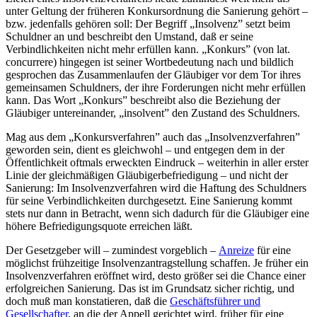
unter Geltung der früheren Konkursordnung die Sanierung gehört –
bzw. jedenfalls gehören soll: Der Begriff „Insolvenz” setzt beim
Schuldner an und beschreibt den Umstand, daß er seine
Verbindlichkeiten nicht mehr erfüllen kann. „Konkurs” (von lat.
concurrere) hingegen ist seiner Wortbedeutung nach und bildlich
gesprochen das Zusammenlaufen der Gläubiger vor dem Tor ihres
gemeinsamen Schuldners, der ihre Forderungen nicht mehr erfüllen
kann. Das Wort „Konkurs” beschreibt also die Beziehung der
Gläubiger untereinander, „insolvent” den Zustand des Schuldners.
Mag aus dem „Konkursverfahren” auch das „Insolvenzverfahren”
geworden sein, dient es gleichwohl – und entgegen dem in der
Öffentlichkeit oftmals erweckten Eindruck – weiterhin in aller erster
Linie der gleichmäßigen Gläubigerbefriedigung – und nicht der
Sanierung: Im Insolvenzverfahren wird die Haftung des Schuldners
für seine Verbindlichkeiten durchgesetzt. Eine Sanierung kommt
stets nur dann in Betracht, wenn sich dadurch für die Gläubiger eine
höhere Befriedigungsquote erreichen läßt.
Der Gesetzgeber will – zumindest vorgeblich –
Anreize
für eine
möglichst frühzeitige Insolvenzantragstellung schaffen. Je früher ein
Insolvenzverfahren eröffnet wird, desto größer sei die Chance einer
erfolgreichen Sanierung. Das ist im Grundsatz sicher richtig, und
doch muß man konstatieren, daß die
Geschäftsführer und
Gesellschafter
, an die der Appell gerichtet wird, früher für eine